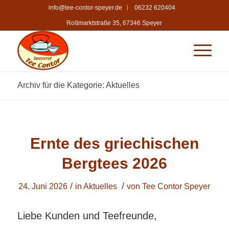
info@tee-contor-speyer.de
06232 620404
Roßmarktstraße 35, 67346 Speyer
Archiv für die Kategorie: Aktuelles
Ernte des griechischen
Bergtees 2026
/
/
24. Juni 2026
in
Aktuelles
von
Tee Contor Speyer
Liebe Kunden und Teefreunde,