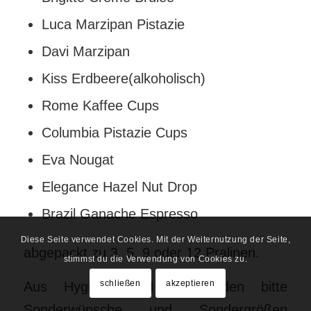
Luca Marzipan Pistazie
Davi Marzipan
Kiss Erdbeere(alkoholisch)
Rome Kaffee Cups
Columbia Pistazie Cups
Eva Nougat
Elegance Hazel Nut Drop
Brazil Ganache Espresso
Diese Seite verwendet Cookies. Mit der Weiternutzung der Seite,
abgepackt zu 3, 5, 9 oder 12 Pralinen.
stimmst du die Verwendung von Cookies zu.
schließen
akzeptieren
Aus Hygiene und Zeitgründen bitte
Sonderwünsche und Sondergrößen