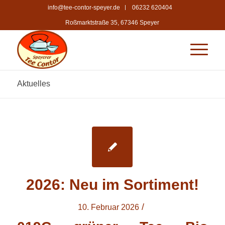
info@tee-contor-speyer.de
06232 620404
Roßmarktstraße 35, 67346 Speyer
Aktuelles
2026: Neu im Sortiment!
/
10. Februar 2026