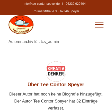
info@tee-contor-speyer.de
06232 620404
Roßmarktstraße 35, 67346 Speyer
Autorenarchiv für: tcs_admin
Über
Tee Contor Speyer
Dieser Autor hat noch keine Biografie hinzugefügt.
Der Autor
Tee Contor Speyer
hat 32 Einträge
verfasst.